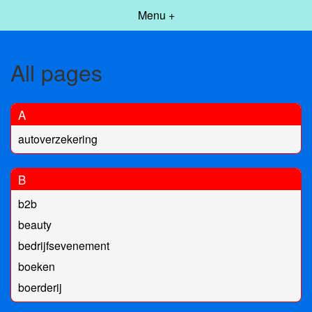
Menu +
All pages
A
autoverzekering
B
b2b
beauty
bedrijfsevenement
boeken
boerderij