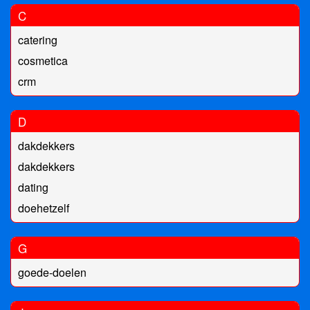
C
catering
cosmetica
crm
D
dakdekkers
dakdekkers
dating
doehetzelf
G
goede-doelen