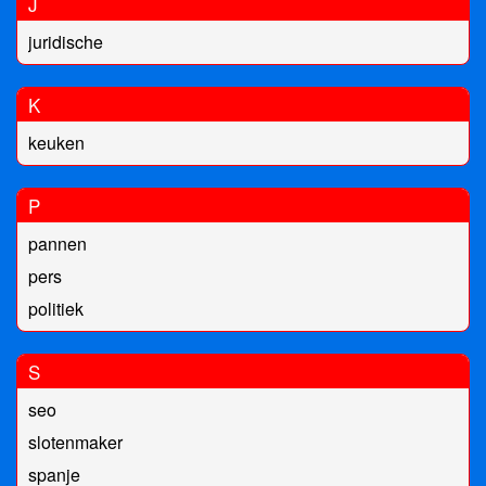
J
juridische
K
keuken
P
pannen
pers
politiek
S
seo
slotenmaker
spanje